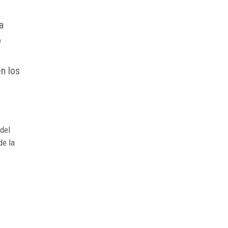
a
o
n los
 más
 del
de la