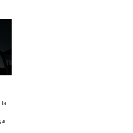
 la
gar