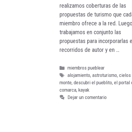
realizamos coberturas de las
propuestas de turismo que cad
miembro ofrece a la red. Lueg
trabajamos en conjunto las
propuestas para incorporarlas e
recorridos de autor y en …
Leer
Categorías
miembros pueblear
Etiquetas
alojamiento
,
astroturismo
,
cielos
monte
,
descubri el pueblito
,
el portal 
comarca
,
kayak
Dejar un comentario