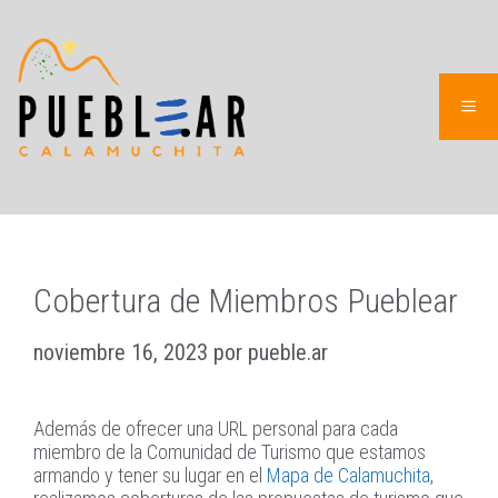
Saltar
al
contenido
ME
Cobertura de Miembros Pueblear
noviembre 16, 2023
por
pueble.ar
Además de ofrecer una URL personal para cada
miembro de la Comunidad de Turismo que estamos
armando y tener su lugar en el
Mapa de Calamuchita
,