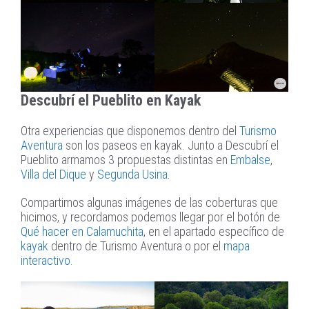
Descubrí el Pueblito en Kayak
Otra experiencias que disponemos dentro del
Turismo
Aventura
son los paseos en kayak. Junto a Descubrí el
Pueblito armamos 3 propuestas distintas en
Embalse
,
Villa del Dique
y
Segunda Usina
.
Compartimos algunas imágenes de las coberturas que
hicimos, y recordamos podemos llegar por el botón de
Qué hacer en Calamuchita
, en el apartado específico de
kayak
dentro de Turismo Aventura o por el
mapa
interactivo
.