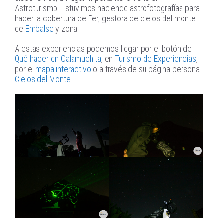
Astroturismo. Estuvimos haciendo astrofotografías para
hacer la cobertura de Fer, gestora de cielos del monte
de
Embalse
y zona.
A estas experiencias podemos llegar por el botón de
Qué hacer en Calamuchita
, en
Turismo de Experiencias
,
por el
mapa interactivo
o a través de su página personal
Cielos del Monte
.