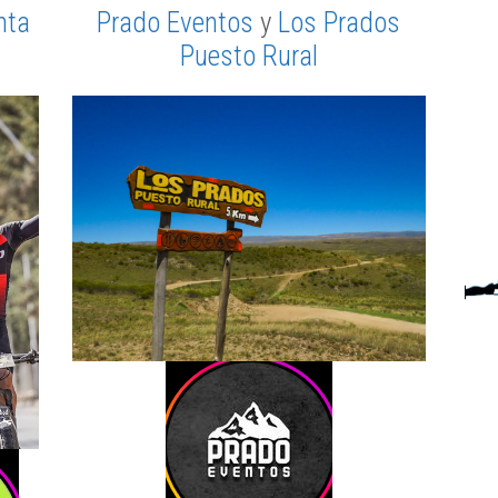
nta
Prado Eventos
y
Los Prados
Puesto Rural