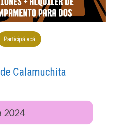
Participá acá
 de Calamuchita
a 2024